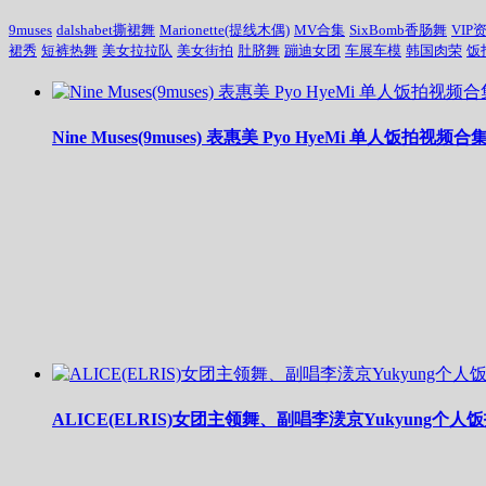
9muses
dalshabet撕裙舞
Marionette(提线木偶)
MV合集
SixBomb香肠舞
VIP
裙秀
短裤热舞
美女拉拉队
美女街拍
肚脐舞
蹦迪女团
车展车模
韩国肉荣
饭
Nine Muses(9muses) 表惠美 Pyo HyeMi 单人饭拍视频合
ALICE(ELRIS)女团主领舞、副唱李湵京Yukyung个