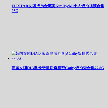
FIESTAR女团成员金惠美KimHyeMi个人饭拍视频合集
26G
韩国女团DIA队长奇皇后奇喜贤Cathy饭拍秀合集77.8G