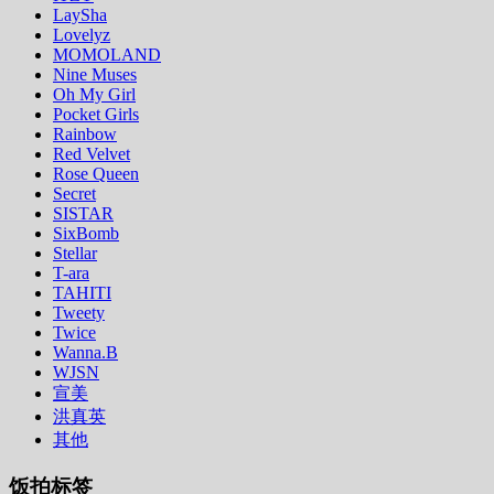
LaySha
Lovelyz
MOMOLAND
Nine Muses
Oh My Girl
Pocket Girls
Rainbow
Red Velvet
Rose Queen
Secret
SISTAR
SixBomb
Stellar
T-ara
TAHITI
Tweety
Twice
Wanna.B
WJSN
宣美
洪真英
其他
饭拍标签