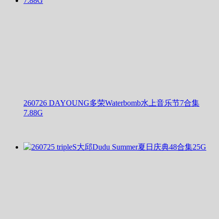
260726 DAYOUNG多荣Waterbomb水上音乐节7合集
7.88G