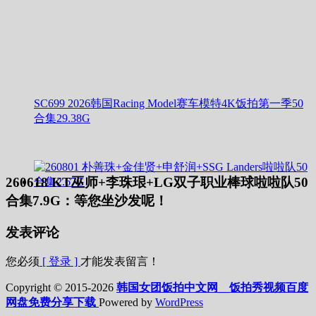
SC699 2026韩国Racing Model赛车模特4K饭拍第一季50
合集29.38G
260618 KT巫师+李珠珢+LG双子职业棒球啦啦队50
合集7.9G：等您坐沙发呢！
发表评论
您必须
[ 登录 ]
才能发表留言！
Copyright © 2015-2026
韩国女团饭拍中文网__饭拍秀视频百度
网盘免费分享下载
Powered by
WordPress