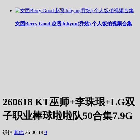
女团Berry Good 赵贤Johyun(乔炫) 个人饭拍视频合集
260618 KT巫师+李珠珢+LG双
子职业棒球啦啦队50合集7.9G
饭拍
其他
26-06-18
0