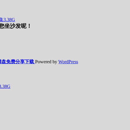
：等您坐沙发呢！
网盘免费分享下载
Powered by
WordPress
.38G