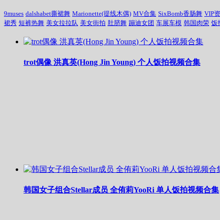
9muses
dalshabet撕裙舞
Marionette(提线木偶)
MV合集
SixBomb香肠舞
VIP
裙秀
短裤热舞
美女拉拉队
美女街拍
肚脐舞
蹦迪女团
车展车模
韩国肉荣
饭
trot偶像 洪真英(Hong Jin Young) 个人饭拍视频合集
韩国女子组合Stellar成员 全侑莉YooRi 单人饭拍视频合集