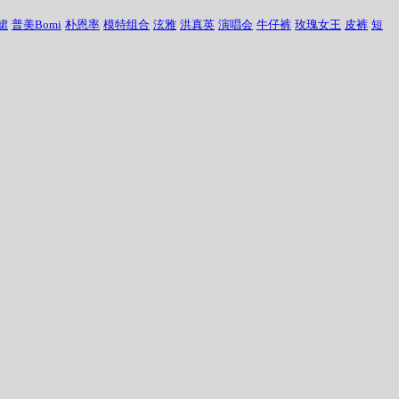
裙
普美Bomi
朴恩率
模特组合
泫雅
洪真英
演唱会
牛仔裤
玫瑰女王
皮裤
短