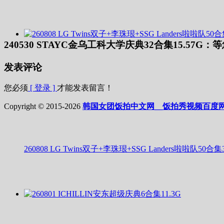
240530 STAYC金乌工科大学庆典32合集15.57G
发表评论
您必须
[ 登录 ]
才能发表留言！
Copyright © 2015-2026
韩国女团饭拍中文网__饭拍秀视频百度
260808 LG Twins双子+李珠珢+SSG Landers啦啦队50合集3