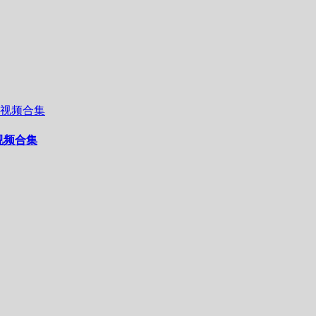
拍视频合集