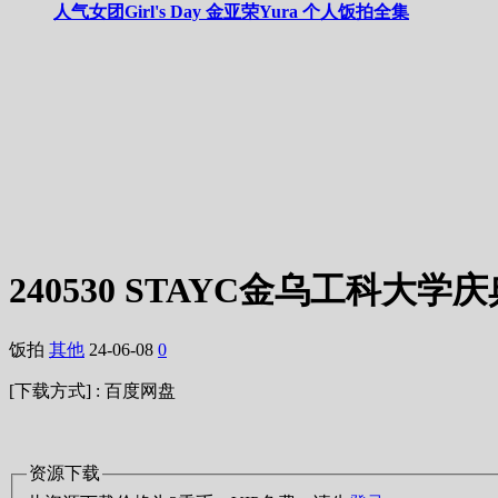
人气女团Girl's Day 金亚荣Yura 个人饭拍全集
240530 STAYC金乌工科大学庆典
饭拍
其他
24-06-08
0
[下载方式] : 百度网盘
资源下载