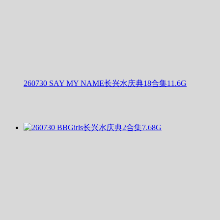
260730 SAY MY NAME长兴水庆典18合集11.6G