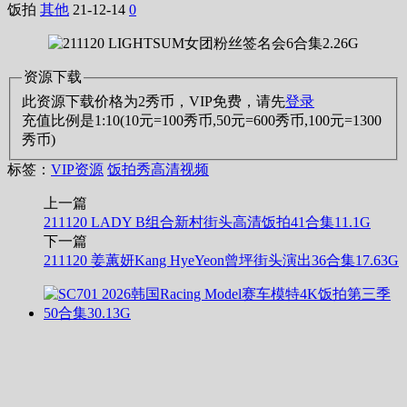
饭拍
其他
21-12-14
0
资源下载
此资源下载价格为
2
秀币，VIP免费，请先
登录
充值比例是1:10(10元=100秀币,50元=600秀币,100元=1300
秀币)
标签：
VIP资源
饭拍秀高清视频
上一篇
211120 LADY B组合新村街头高清饭拍41合集11.1G
下一篇
211120 姜蕙妍Kang HyeYeon曾坪街头演出36合集17.63G