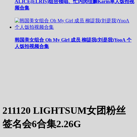
ALICE(ELRIS)组合领唱、忙内闵佳麟Karin单人饭拍视
频合集
韩国美女组合 Oh My Girl 成员 柳諟我(刘是我)YooA 个
人饭拍视频合集
211120 LIGHTSUM女团粉丝
签名会6合集2.26G