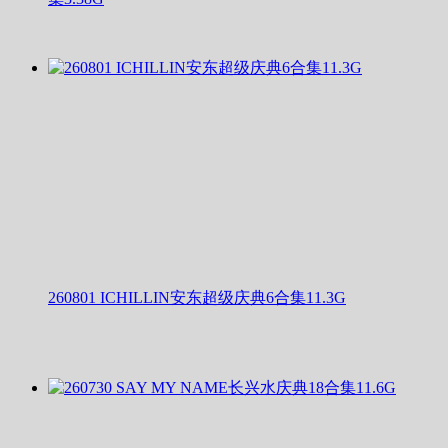
260801 ICHILLIN安东超级庆典6合集11.3G