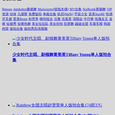
9muses
dalshabet撕裙舞
Marionette(提线木偶)
MV合集
SixBomb香肠舞
VIP
资源
丝袜
九缪斯
免费饭拍
单曲合集
哈尼(HaNi)
宇宙少女
宣美SunMi
性感
开叉裙
普美Bomi
朴恩率
模特组合
泫雅
洪真英
演唱会
牛仔裤
玫瑰女王
皮
裤
短裙秀
短裤热舞
美女拉拉队
美女街拍
肚脐舞
蹦迪女团
车展车模
韩国
肉荣
饭拍合集
饭拍秀高清视频
少女时代主唱、副领舞黄美英Tiffany Young单人饭拍合
集