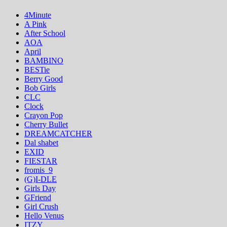
4Minute
A Pink
After School
AOA
April
BAMBINO
BESTie
Berry Good
Bob Girls
CLC
Clock
Crayon Pop
Cherry Bullet
DREAMCATCHER
Dal shabet
EXID
FIESTAR
fromis_9
(G)I-DLE
Girls Day
GFriend
Girl Crush
Hello Venus
ITZY