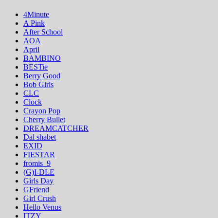
4Minute
A Pink
After School
AOA
April
BAMBINO
BESTie
Berry Good
Bob Girls
CLC
Clock
Crayon Pop
Cherry Bullet
DREAMCATCHER
Dal shabet
EXID
FIESTAR
fromis_9
(G)I-DLE
Girls Day
GFriend
Girl Crush
Hello Venus
ITZY