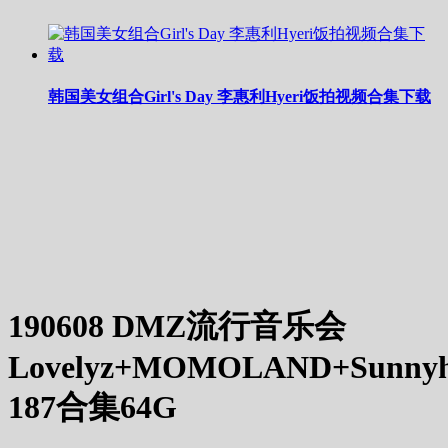
韩国美女组合Girl's Day 李惠利Hyeri饭拍视频合集下载
190608 DMZ流行音乐会
Lovelyz+MOMOLAND+Sunnyhi
187合集64G