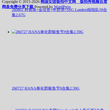
Copyright © 2015-2026
韩国女团饭拍中文网__饭拍秀视频百度
网盘免费分享下载
Powered by
WordPress
260801 朴善珠+金佳贤+申舒润+SSG Landers啦啦队50合
集2.67G
260727 HANA奉化郡银鱼节9合集2.59G