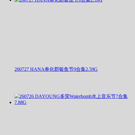
260727 HANA奉化郡银鱼节9合集2.59G