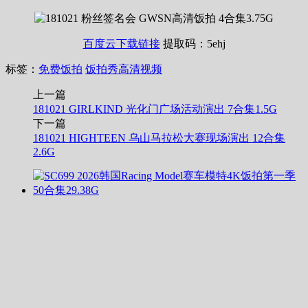
百度云下载链接
提取码：5ehj
标签：
免费饭拍
饭拍秀高清视频
上一篇
181021 GIRLKIND 光化门广场活动演出 7合集1.5G
下一篇
181021 HIGHTEEN 乌山马拉松大赛现场演出 12合集
2.6G