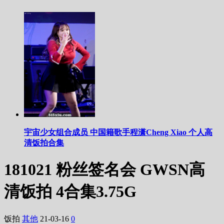
宇宙少女组合成员 中国籍歌手程潇Cheng Xiao 个人高
清饭拍合集
181021 粉丝签名会 GWSN高
清饭拍 4合集3.75G
饭拍
其他
21-03-16
0