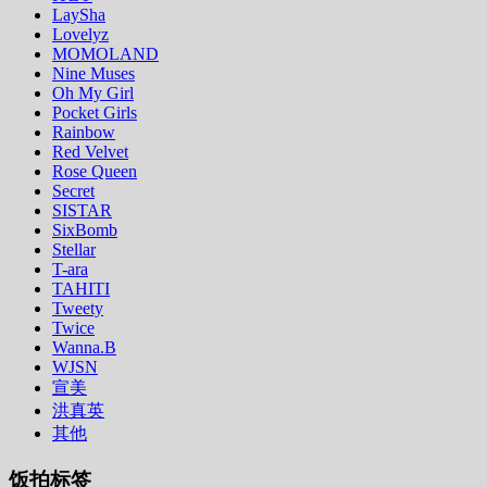
LaySha
Lovelyz
MOMOLAND
Nine Muses
Oh My Girl
Pocket Girls
Rainbow
Red Velvet
Rose Queen
Secret
SISTAR
SixBomb
Stellar
T-ara
TAHITI
Tweety
Twice
Wanna.B
WJSN
宣美
洪真英
其他
饭拍标签