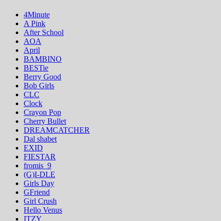
4Minute
A Pink
After School
AOA
April
BAMBINO
BESTie
Berry Good
Bob Girls
CLC
Clock
Crayon Pop
Cherry Bullet
DREAMCATCHER
Dal shabet
EXID
FIESTAR
fromis_9
(G)I-DLE
Girls Day
GFriend
Girl Crush
Hello Venus
ITZY