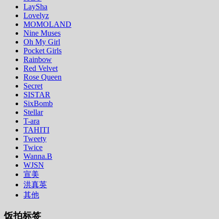
LaySha
Lovelyz
MOMOLAND
Nine Muses
Oh My Girl
Pocket Girls
Rainbow
Red Velvet
Rose Queen
Secret
SISTAR
SixBomb
Stellar
T-ara
TAHITI
Tweety
Twice
Wanna.B
WJSN
宣美
洪真英
其他
饭拍标签