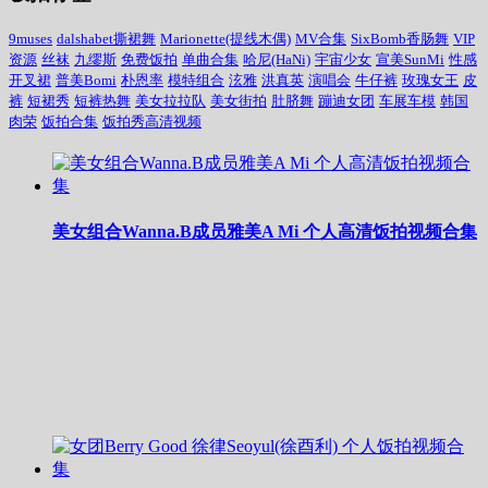
9muses
dalshabet撕裙舞
Marionette(提线木偶)
MV合集
SixBomb香肠舞
VIP
资源
丝袜
九缪斯
免费饭拍
单曲合集
哈尼(HaNi)
宇宙少女
宣美SunMi
性感
开叉裙
普美Bomi
朴恩率
模特组合
泫雅
洪真英
演唱会
牛仔裤
玫瑰女王
皮
裤
短裙秀
短裤热舞
美女拉拉队
美女街拍
肚脐舞
蹦迪女团
车展车模
韩国
肉荣
饭拍合集
饭拍秀高清视频
美女组合Wanna.B成员雅美A Mi 个人高清饭拍视频合集