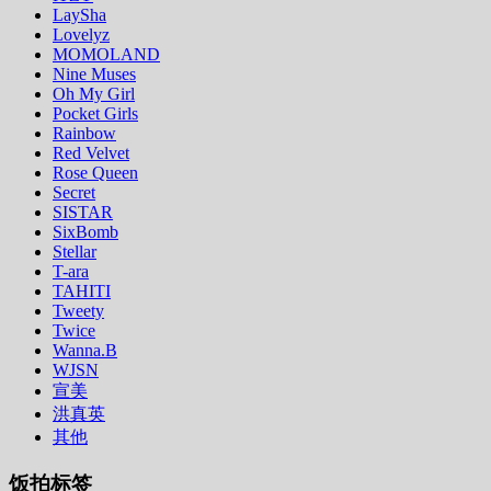
LaySha
Lovelyz
MOMOLAND
Nine Muses
Oh My Girl
Pocket Girls
Rainbow
Red Velvet
Rose Queen
Secret
SISTAR
SixBomb
Stellar
T-ara
TAHITI
Tweety
Twice
Wanna.B
WJSN
宣美
洪真英
其他
饭拍标签