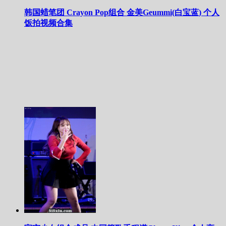
韩国蜡笔团 Crayon Pop组合 金美Geummi(白宝蓝) 个人
饭拍视频合集